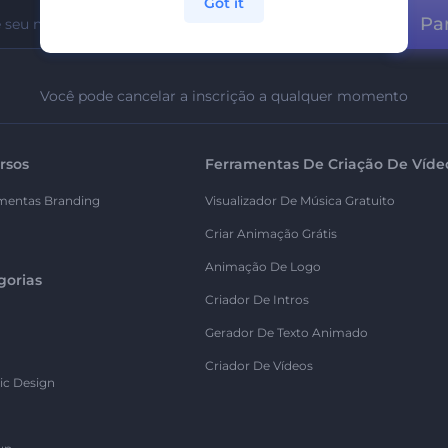
Got it
Par
Você pode cancelar a inscrição a qualquer momento
rsos
Ferramentas De Criação De Víde
mentas Branding
Visualizador De Música Gratuito
Criar Animação Grátis
Animação De Logo
gorias
Criador De Intros
Gerador De Texto Animado
Criador De Vídeos
ic Design