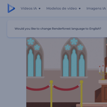
Vídeos IA
Modelos de vídeo
Imagens IA
Início
Templates
Apresentação À Igreja Local
Would you like to change Renderforest language to English?