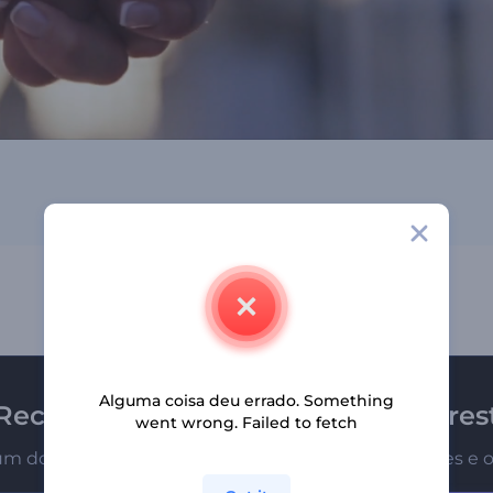
Alguma coisa deu errado. Something
Receba a newsletter da Renderfores
went wrong. Failed to fetch
um dos primeiros a receber nossas últimas novidades e o