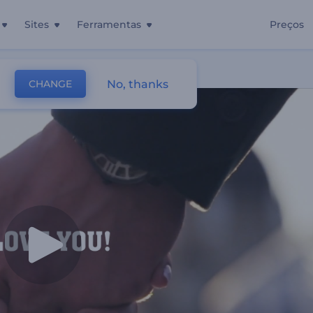
Sites
Ferramentas
Preços
No, thanks
CHANGE