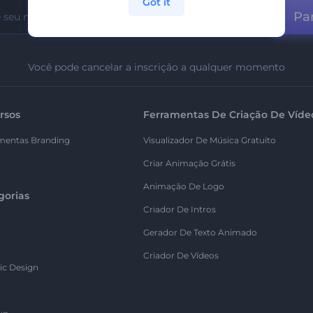
Got it
Par
Você pode cancelar a inscrição a qualquer momento
rsos
Ferramentas De Criação De Víde
mentas Branding
Visualizador De Música Gratuito
Criar Animação Grátis
Animação De Logo
gorias
Criador De Intros
Gerador De Texto Animado
Criador De Vídeos
ic Design