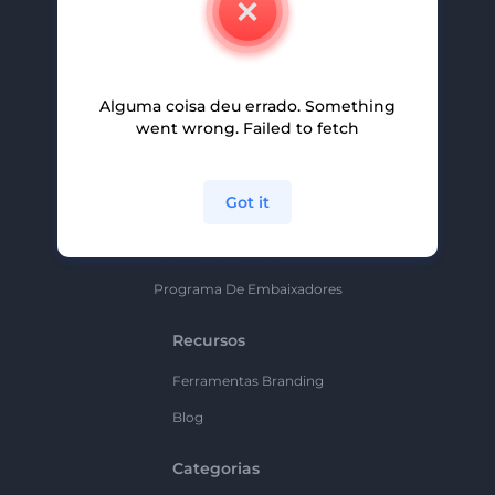
Carreiras
Ajuda E Suporte
Alguma coisa deu errado. Something
Programa De Afiliados
went wrong. Failed to fetch
Políticas De Privacidade
Termos E Condições
Got it
Mapa Do Site
Política De Parceria
Programa De Embaixadores
Recursos
Ferramentas Branding
Blog
Categorias