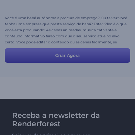
Você é uma babá autônoma à procura de emprego? Ou talvez você
tenha uma empresa que presta serviço de babá? Este vídeo é o que
você está procurando! As cenas animadas, música cativante e
conteúdo informativo farão com que o seu serviço atue no alvo
certo. Você pode editar o conteúdo ou as cenas facilmente, se
necessário. Parabéns, você tem o melhor vídeo de Promoção de
Serviço de Babá do mercado!
Criar Agora
Receba a newsletter da
Renderforest