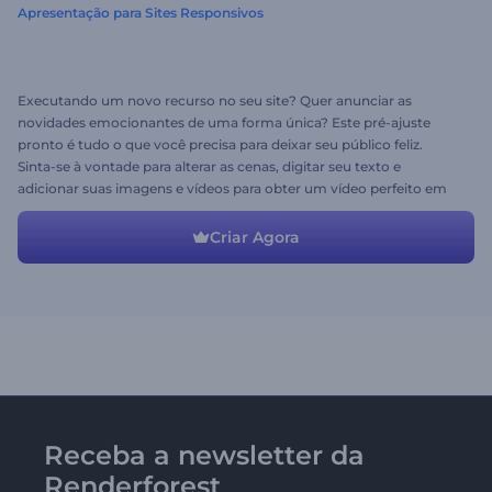
Apresentação para Sites Responsivos
Executando um novo recurso no seu site? Quer anunciar as
novidades emocionantes de uma forma única? Este pré-ajuste
pronto é tudo o que você precisa para deixar seu público feliz.
Sinta-se à vontade para alterar as cenas, digitar seu texto e
adicionar suas imagens e vídeos para obter um vídeo perfeito em
alguns minutos. Experimente agora mesmo e anuncie as boas
novas!
Criar Agora
Receba a newsletter da
Renderforest