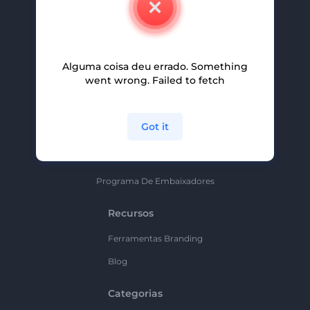
Carreiras
Ajuda E Suporte
Alguma coisa deu errado. Something
Programa De Afiliados
went wrong. Failed to fetch
Políticas De Privacidade
Termos E Condições
Got it
Mapa Do Site
Política De Parceria
Programa De Embaixadores
Recursos
Ferramentas Branding
Blog
Categorias