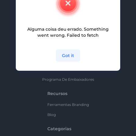
Carreiras
Ajuda E Suporte
Alguma coisa deu errado. Something
Programa De Afiliados
went wrong. Failed to fetch
Políticas De Privacidade
Termos E Condições
Got it
Mapa Do Site
Política De Parceria
Programa De Embaixadores
Recursos
Ferramentas Branding
Blog
Categorias