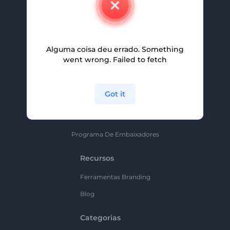
Carreiras
Ajuda E Suporte
Alguma coisa deu errado. Something
Programa De Afiliados
went wrong. Failed to fetch
Políticas De Privacidade
Termos E Condições
Got it
Mapa Do Site
Política De Parceria
Programa De Embaixadores
Recursos
Ferramentas Branding
Blog
Categorias