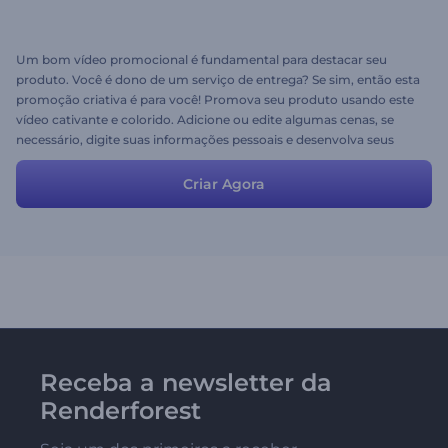
Um bom vídeo promocional é fundamental para destacar seu
produto. Você é dono de um serviço de entrega? Se sim, então esta
promoção criativa é para você! Promova seu produto usando este
vídeo cativante e colorido. Adicione ou edite algumas cenas, se
necessário, digite suas informações pessoais e desenvolva seus
negócios com criatividade. Sinta-se livre para escolher a música
que você deseja. A variedade de cenas torna tudo possível!
Criar Agora
Receba a newsletter da
Renderforest