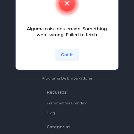
Carreiras
Ajuda E Suporte
Alguma coisa deu errado. Something
Programa De Afiliados
went wrong. Failed to fetch
Políticas De Privacidade
Termos E Condições
Got it
Mapa Do Site
Política De Parceria
Programa De Embaixadores
Recursos
Ferramentas Branding
Blog
Categorias