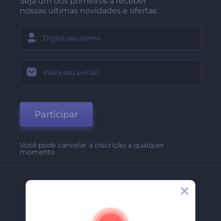
Seja um dos primeiros a receber
nossas últimas novidades e ofertas
Participar
Você pode cancelar a inscrição a qualquer
momento
Empresa
Sobre Nós
Contate-Nos