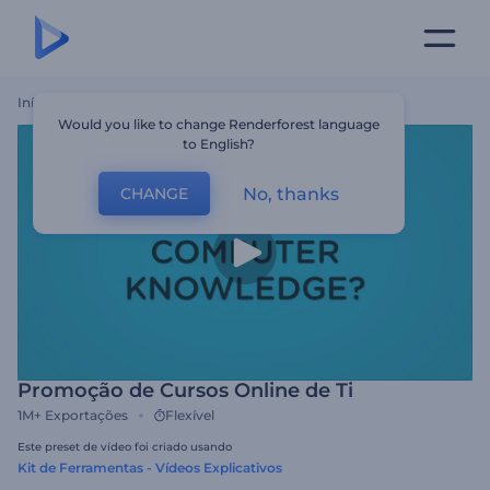
Início
Templates
Promoção De Cursos Online De Ti
Would you like to change Renderforest language
to English?
No, thanks
CHANGE
Promoção de Cursos Online de Ti
1M+
Exportações
Flexível
Este preset de vídeo foi criado usando
Kit de Ferramentas - Vídeos Explicativos