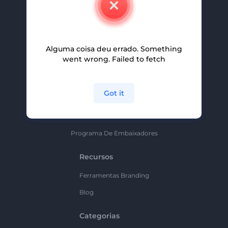
Carreiras
Ajuda E Suporte
Alguma coisa deu errado. Something
Programa De Afiliados
went wrong. Failed to fetch
Políticas De Privacidade
Termos E Condições
Got it
Mapa Do Site
Política De Parceria
Programa De Embaixadores
Recursos
Ferramentas Branding
Blog
Categorias