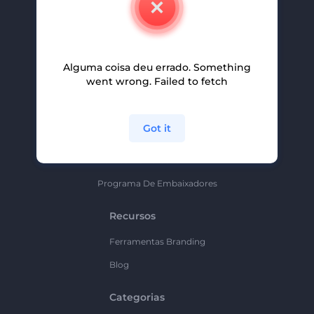
Carreiras
Ajuda E Suporte
Alguma coisa deu errado. Something
Programa De Afiliados
went wrong. Failed to fetch
Políticas De Privacidade
Termos E Condições
Got it
Mapa Do Site
Política De Parceria
Programa De Embaixadores
Recursos
Ferramentas Branding
Blog
Categorias