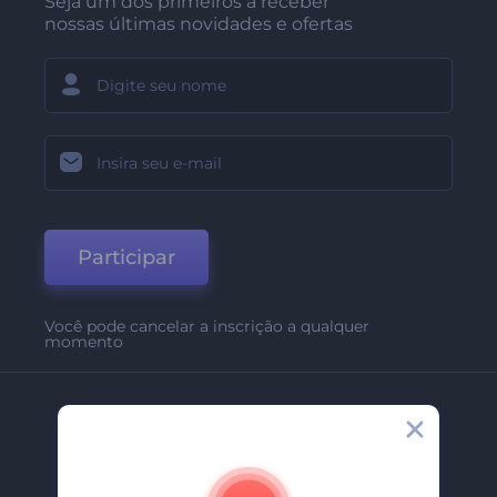
Seja um dos primeiros a receber
nossas últimas novidades e ofertas
Participar
Você pode cancelar a inscrição a qualquer
momento
Empresa
Sobre Nós
Contate-Nos