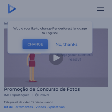
Início
Templates
Promoção De Concurso De Fotos
Would you like to change Renderforest language
to English?
No, thanks
CHANGE
Promoção de Concurso de Fotos
1M+
Exportações
Flexível
Este preset de vídeo foi criado usando
Kit de Ferramentas - Vídeos Explicativos