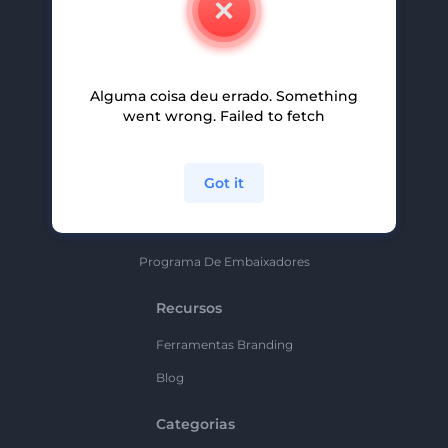
Carreiras
Ajuda E Suporte
Alguma coisa deu errado. Something
Programa De Afiliados
went wrong. Failed to fetch
Políticas De Privacidade
Termos E Condições
Got it
Mapa Do Site
Política De Parceria
Programa De Embaixadores
Recursos
Ferramentas Branding
Blog
Categorias