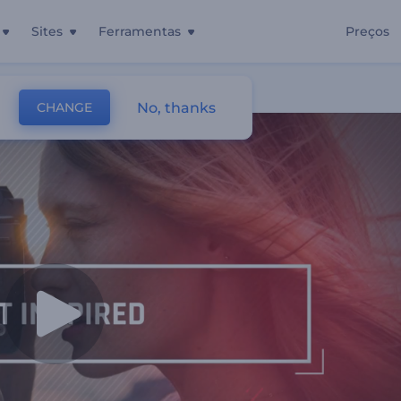
Sites
Ferramentas
Preços
No, thanks
CHANGE