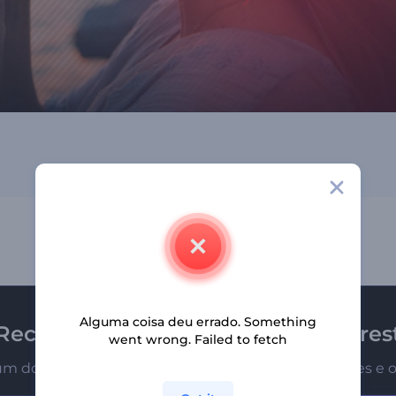
Alguma coisa deu errado. Something
Receba a newsletter da Renderfores
went wrong. Failed to fetch
um dos primeiros a receber nossas últimas novidades e o