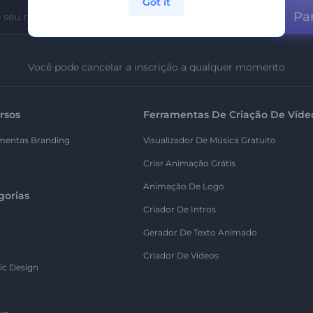
Got it
Par
Você pode cancelar a inscrição a qualquer momento
rsos
Ferramentas De Criação De Víde
mentas Branding
Visualizador De Música Gratuito
Criar Animação Grátis
Animação De Logo
gorias
Criador De Intros
Gerador De Texto Animado
Criador De Vídeos
ic Design