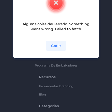
Carreiras
Ajuda E Suporte
Alguma coisa deu errado. Something
Programa De Afiliados
went wrong. Failed to fetch
Políticas De Privacidade
Termos E Condições
Got it
Mapa Do Site
Política De Parceria
Programa De Embaixadores
Recursos
Ferramentas Branding
Blog
Categorias