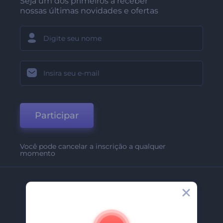
Seja um dos primeiros a receber
nossas últimas novidades e ofertas
Participar
Você pode cancelar a inscrição a qualquer
momento
Empresa
Sobre Nós
Contate-Nos