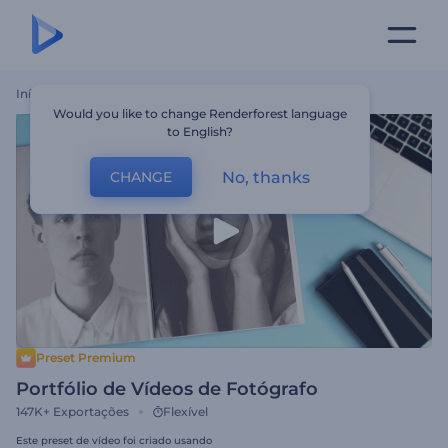
Início
Templates
Portfólio De Vídeos De Fotógrafo
Would you like to change Renderforest language
to English?
No, thanks
CHANGE
Preset Premium
Portfólio de Vídeos de Fotógrafo
147K+
Exportações
Flexível
Este preset de vídeo foi criado usando