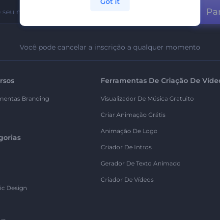
Got it
Par
Você pode cancelar a inscrição a qualquer momento
rsos
Ferramentas De Criação De Víde
mentas Branding
Visualizador De Música Gratuito
Criar Animação Grátis
Animação De Logo
gorias
Criador De Intros
Gerador De Texto Animado
Criador De Vídeos
ic Design