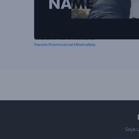
Este preset de vídeo foi criado usando
Pacote Promocional Minimalista
Seja 