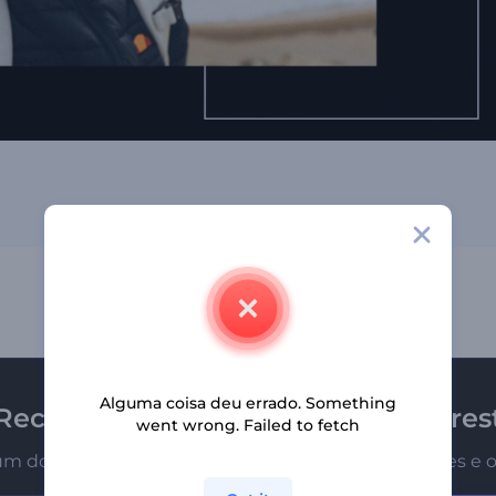
Alguma coisa deu errado. Something
Receba a newsletter da Renderfores
went wrong. Failed to fetch
um dos primeiros a receber nossas últimas novidades e o