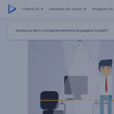
Vídeos IA
Modelos de vídeo
Imagens IA
Início
Templates
Promoção De Empresa De RP
Would you like to change Renderforest language to English?