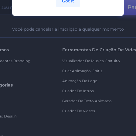
Got it
Par
Você pode cancelar a inscrição a qualquer momento
rsos
Ferramentas De Criação De Víde
mentas Branding
Visualizador De Música Gratuito
Criar Animação Grátis
Animação De Logo
gorias
Criador De Intros
Gerador De Texto Animado
Criador De Vídeos
ic Design