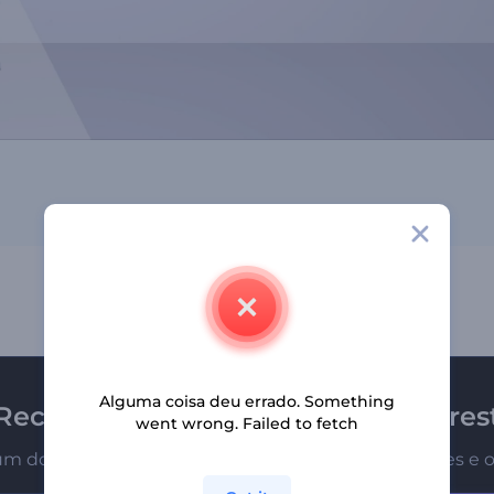
Alguma coisa deu errado. Something
Receba a newsletter da Renderfores
went wrong. Failed to fetch
um dos primeiros a receber nossas últimas novidades e o