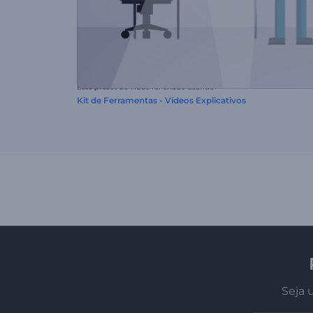
Este preset de vídeo foi criado usando
Kit de Ferramentas - Vídeos Explicativos
Seja 