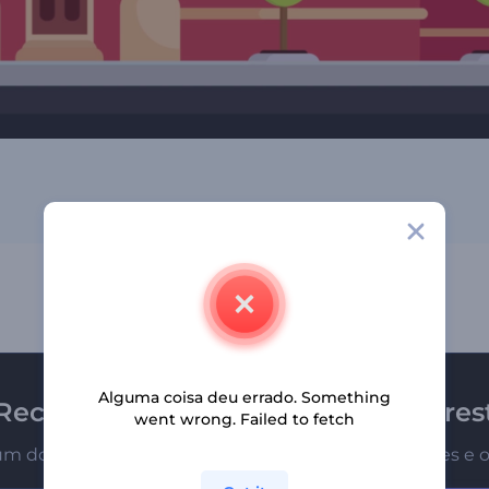
Alguma coisa deu errado. Something
Receba a newsletter da Renderfores
went wrong. Failed to fetch
um dos primeiros a receber nossas últimas novidades e o