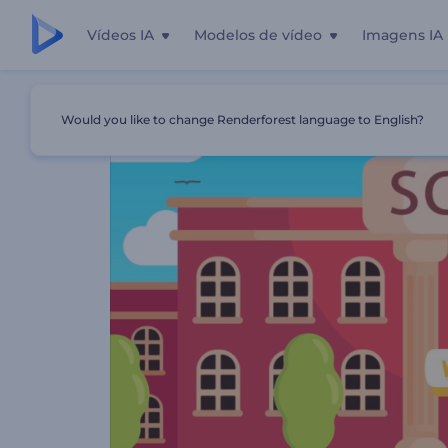
Vídeos IA
Modelos de vídeo
Imagens IA
Início
Templates
Promoção Para Escolas Privadas
Would you like to change Renderforest language to English?