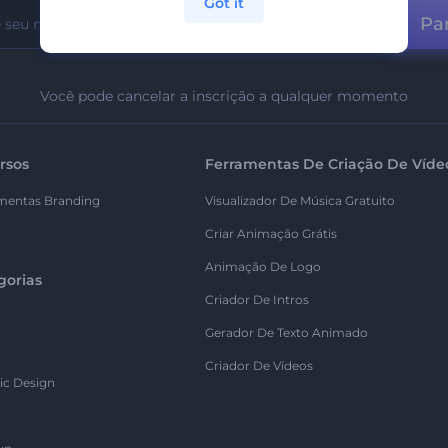
Got it
Par
Você pode cancelar a inscrição a qualquer momento
rsos
Ferramentas De Criação De Víde
mentas Branding
Visualizador De Música Gratuito
Criar Animação Grátis
Animação De Logo
gorias
Criador De Intros
Gerador De Texto Animado
Criador De Vídeos
ic Design