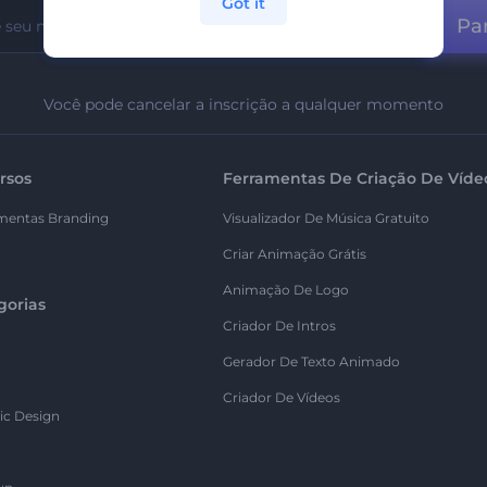
Got it
Par
Você pode cancelar a inscrição a qualquer momento
rsos
Ferramentas De Criação De Víde
mentas Branding
Visualizador De Música Gratuito
Criar Animação Grátis
Animação De Logo
gorias
Criador De Intros
Gerador De Texto Animado
Criador De Vídeos
ic Design