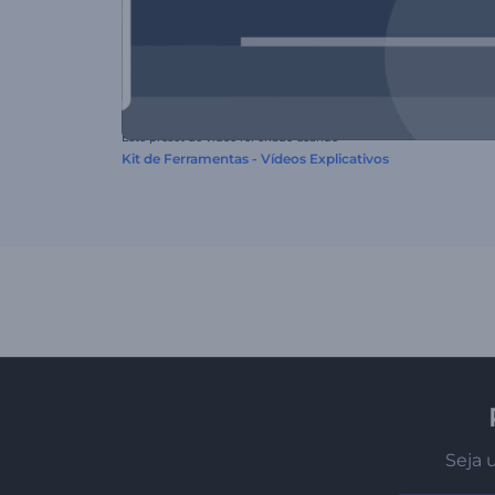
Este preset de vídeo foi criado usando
Kit de Ferramentas - Vídeos Explicativos
Seja 