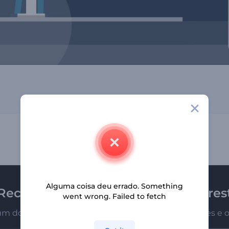
Alguma coisa deu errado. Something
Receba a newsletter da Renderfores
went wrong. Failed to fetch
um dos primeiros a receber nossas últimas novidades e o