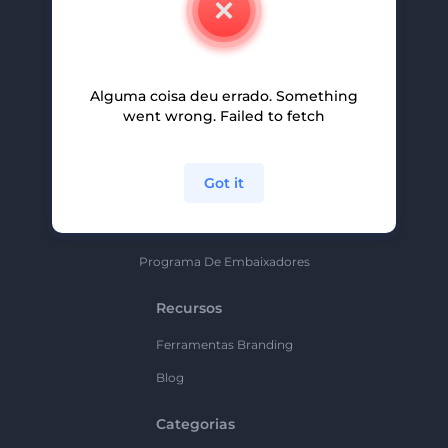
Carreiras
Ajuda E Suporte
Alguma coisa deu errado. Something
Programa De Afiliados
went wrong. Failed to fetch
Políticas De Privacidade
Termos E Condições
Got it
Mapa Do Site
Política De Parceria
Programa De Embaixadores
Recursos
Ferramentas Branding
Blog
Categorias