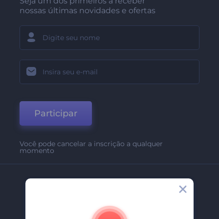
Seja um dos primeiros a receber
nossas últimas novidades e ofertas
Participar
Você pode cancelar a inscrição a qualquer
momento
Empresa
Sobre Nós
Contate-Nos