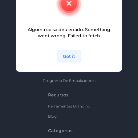
Carreiras
Ajuda E Suporte
Alguma coisa deu errado. Something
Programa De Afiliados
went wrong. Failed to fetch
Políticas De Privacidade
Termos E Condições
Got it
Mapa Do Site
Política De Parceria
Programa De Embaixadores
Recursos
Ferramentas Branding
Blog
Categorias