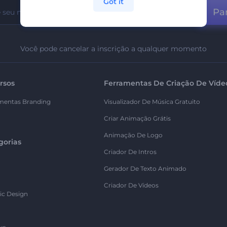
Got it
Par
Você pode cancelar a inscrição a qualquer momento
rsos
Ferramentas De Criação De Víde
mentas Branding
Visualizador De Música Gratuito
Criar Animação Grátis
Animação De Logo
gorias
Criador De Intros
Gerador De Texto Animado
Criador De Vídeos
ic Design