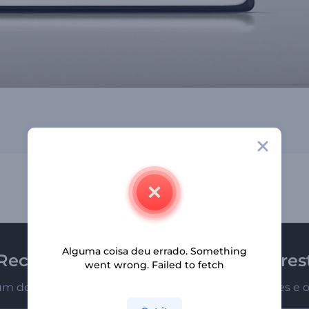
Alguma coisa deu errado. Something
Receba a newsletter da Renderfores
went wrong. Failed to fetch
um dos primeiros a receber nossas últimas novidades e o