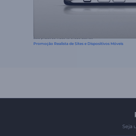
Este preset de vídeo foi criado usando
Promoção Realista de Sites e Dispositivos Móveis
Seja 