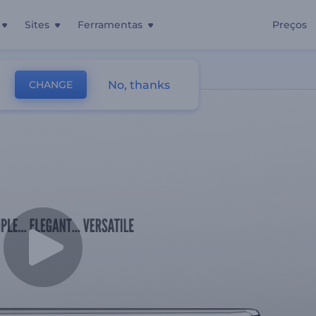
Sites
Ferramentas
Preços
e Celular
No, thanks
CHANGE