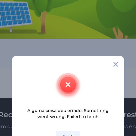
Alguma coisa deu errado. Something
Receba a newsletter da Renderfores
went wrong. Failed to fetch
um dos primeiros a receber nossas últimas novidades e o