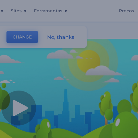
Sites
Ferramentas
Preços
novável
No, thanks
CHANGE