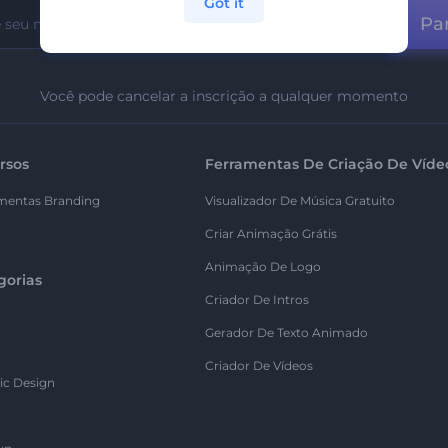
Got it
Par
Você pode cancelar a inscrição a qualquer momento
rsos
Ferramentas De Criação De Víde
mentas Branding
Visualizador De Música Gratuito
Criar Animação Grátis
Animação De Logo
gorias
Criador De Intros
Gerador De Texto Animado
Criador De Vídeos
ic Design