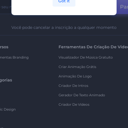
Got it
Par
Você pode cancelar a inscrição a qualquer momento
rsos
Ferramentas De Criação De Víde
mentas Branding
Visualizador De Música Gratuito
Criar Animação Grátis
Animação De Logo
gorias
Criador De Intros
Gerador De Texto Animado
Criador De Vídeos
ic Design