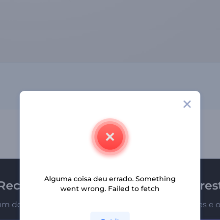
Alguma coisa deu errado. Something
Receba a newsletter da Renderfores
went wrong. Failed to fetch
um dos primeiros a receber nossas últimas novidades e o