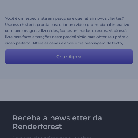
Você é um especialista em pesquisa e quer atrair novos clientes?
Use essa história pronta para criar um vídeo promocional interativo
com personagens divertidos, ícones animados e textos. Você está
livre para fazer alterações nesta predefinição para obter seu próprio
vídeo perfeito. Altere as cenas e envie uma mensagem de texto,
carregue sua mídia, configure as cores e os estilos e você receberá
seu vídeo em minutos!
Criar Agora
Receba a newsletter da
Renderforest