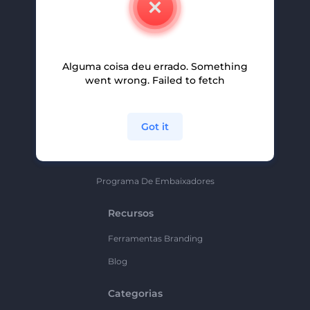
Carreiras
Ajuda E Suporte
Alguma coisa deu errado. Something
Programa De Afiliados
went wrong. Failed to fetch
Políticas De Privacidade
Termos E Condições
Got it
Mapa Do Site
Política De Parceria
Programa De Embaixadores
Recursos
Ferramentas Branding
Blog
Categorias