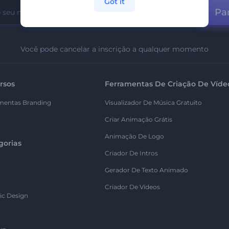
Got it
Par
Você pode cancelar a inscrição a qualquer momento
rsos
Ferramentas De Criação De Víde
mentas Branding
Visualizador De Música Gratuito
Criar Animação Grátis
Animação De Logo
gorias
Criador De Intros
Gerador De Texto Animado
Criador De Vídeos
ic Design