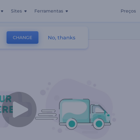
Sites
Ferramentas
Preços
ura
No, thanks
CHANGE