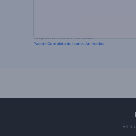
Este preset de vídeo foi criado usando
Pacote Completo de Ícones Animados
Seja 