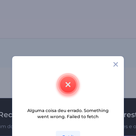
Alguma coisa deu errado. Something
Receba a newsletter da Renderfores
went wrong. Failed to fetch
um dos primeiros a receber nossas últimas novidades e o