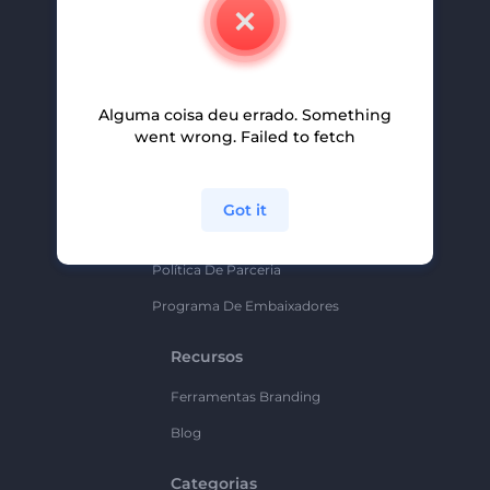
Contate-Nos
Carreiras
Ajuda E Suporte
Alguma coisa deu errado. Something
Programa De Afiliados
went wrong. Failed to fetch
Políticas De Privacidade
Termos E Condições
Got it
Mapa Do Site
Política De Parceria
Programa De Embaixadores
Recursos
Ferramentas Branding
Blog
Categorias