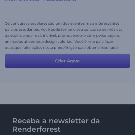
Os concursos escolares são um dos eventos mais interessantes
para os estudantes. Você pode tornar o seu concurso de músicas
da escola ainda mais incrível, promovendo-o com personagens
animados atraentes e design colorido. Você é livre para fazer
quaisquer alterações nesta predefinição para obter o resultado
desejado; adicione ou elimine cenas, carregue a sua música,
imagens e altere os textos.
Criar Agora
Receba a newsletter da
Renderforest