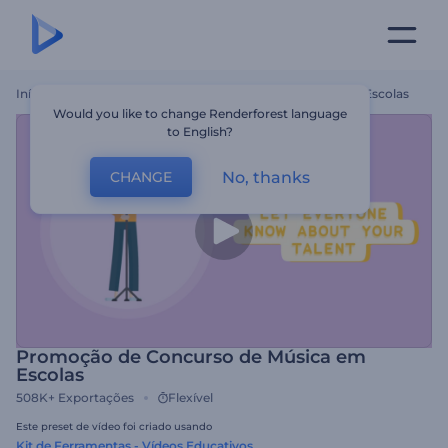
Início
Templates
Promoção De Concurso De Música Em Escolas
Would you like to change Renderforest language
to English?
No, thanks
CHANGE
Promoção de Concurso de Música em
Escolas
508K+
Exportações
Flexível
Este preset de vídeo foi criado usando
Kit de Ferramentas - Vídeos Educativos