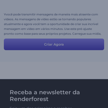
Yvocê pode transmitir mensagens de maneira mais atraente com
vídeos. As mensagens de vídeo estão se tornando populares
atualmente e agora você tem a oportunidade de criar sua incrível
mensagem em vídeo em vários minutos. Use este pré-ajuste
pronto como base para seus próprios projetos. Carregue sua mídia,
altere os textos e clique em pré-visualizar! :)
Criar Agora
Receba a newsletter da
Renderforest