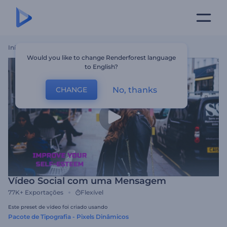
Início
Templates
Vídeo Social Com Uma Mensagem
Would you like to change Renderforest language
to English?
No, thanks
CHANGE
Vídeo Social com uma Mensagem
77K+
Exportações
Flexível
Este preset de vídeo foi criado usando
Pacote de Tipografia - Pixels Dinâmicos