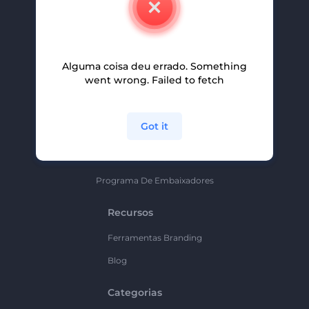
Carreiras
Ajuda E Suporte
Alguma coisa deu errado. Something
Programa De Afiliados
went wrong. Failed to fetch
Políticas De Privacidade
Termos E Condições
Got it
Mapa Do Site
Política De Parceria
Programa De Embaixadores
Recursos
Ferramentas Branding
Blog
Categorias