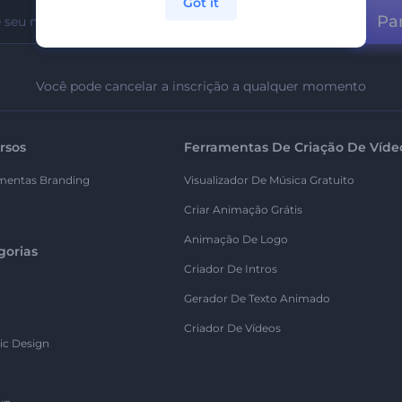
Got it
Par
Você pode cancelar a inscrição a qualquer momento
rsos
Ferramentas De Criação De Víde
mentas Branding
Visualizador De Música Gratuito
Criar Animação Grátis
Animação De Logo
gorias
Criador De Intros
Gerador De Texto Animado
Criador De Vídeos
ic Design