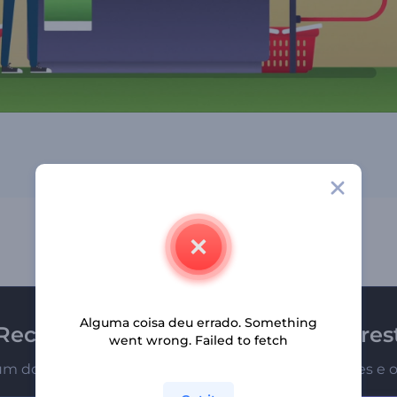
Alguma coisa deu errado. Something
Receba a newsletter da Renderfores
went wrong. Failed to fetch
um dos primeiros a receber nossas últimas novidades e o