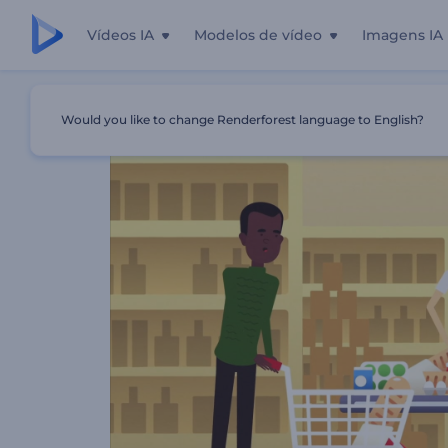
Vídeos IA
Modelos de vídeo
Imagens IA
Início
Templates
Vídeo Promocional De Supermercad
Would you like to change Renderforest language to English?