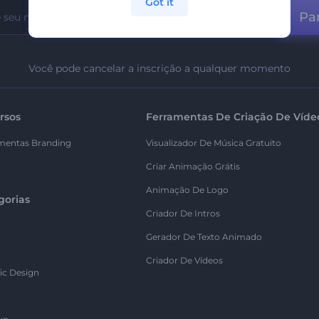
Got it
Par
Você pode cancelar a inscrição a qualquer momento
rsos
Ferramentas De Criação De Víde
mentas Branding
Visualizador De Música Gratuito
Criar Animação Grátis
Animação De Logo
gorias
Criador De Intros
Gerador De Texto Animado
Criador De Vídeos
ic Design