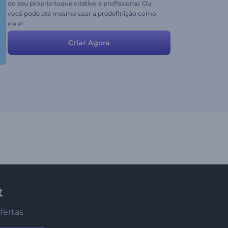
do seu próprio toque criativo e profissional. Ou
você pode até mesmo usar a predefinição como
ela é!
Criar Agora
t
fertas