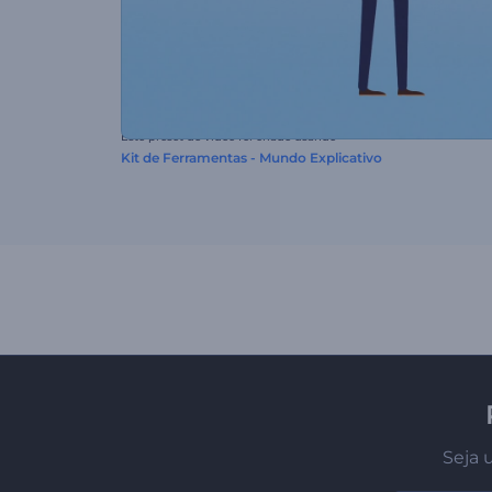
Este preset de vídeo foi criado usando
Kit de Ferramentas - Mundo Explicativo
Seja 