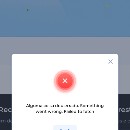
Alguma coisa deu errado. Something
Receba a newsletter da Renderfores
went wrong. Failed to fetch
um dos primeiros a receber nossas últimas novidades e o