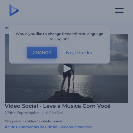
Início
Templates
Vídeo Social - Leve A Música Com Você
Would you like to change Renderforest language
to English?
No, thanks
CHANGE
Vídeo Social - Leve a Música Com Você
279K+
Exportações
Flexível
Este preset de vídeo foi criado usando
Kit de Ferramentas de Edição - Vídeos Broadcast