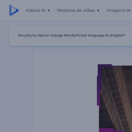
Vídeos IA
Modelos de vídeo
Imagens IA
Início
Templates
Promoção De Blog De Tecnologia
Would you like to change Renderforest language to English?