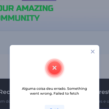
Alguma coisa deu errado. Something
Receba a newsletter da Renderfores
went wrong. Failed to fetch
um dos primeiros a receber nossas últimas novidades e o