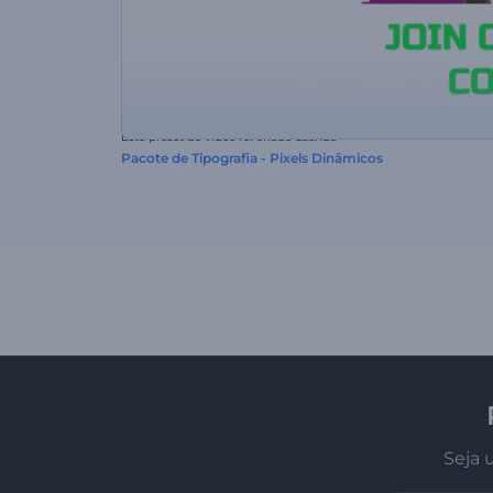
Este preset de vídeo foi criado usando
Pacote de Tipografia - Pixels Dinâmicos
Seja 