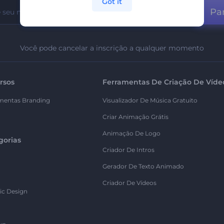
Got it
Par
Você pode cancelar a inscrição a qualquer momento
rsos
Ferramentas De Criação De Víde
mentas Branding
Visualizador De Música Gratuito
Criar Animação Grátis
Animação De Logo
gorias
Criador De Intros
Gerador De Texto Animado
Criador De Vídeos
ic Design