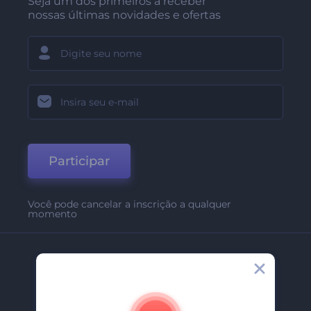
Seja um dos primeiros a receber
nossas últimas novidades e ofertas
Participar
Você pode cancelar a inscrição a qualquer
momento
Empresa
Sobre Nós
Contate-Nos