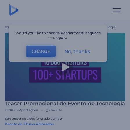
Início
Templates
Teaser Promocional De Evento De Tecnologia
Would you like to change Renderforest language
to English?
No, thanks
CHANGE
Teaser Promocional de Evento de Tecnologia
220K+
Exportações
Flexível
Este preset de vídeo foi criado usando
Pacote de Títulos Animados