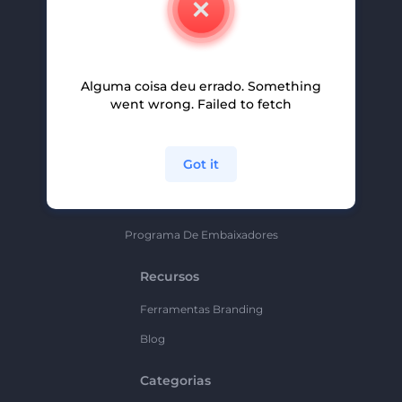
Carreiras
Ajuda E Suporte
Alguma coisa deu errado. Something
Programa De Afiliados
went wrong. Failed to fetch
Políticas De Privacidade
Termos E Condições
Got it
Mapa Do Site
Política De Parceria
Programa De Embaixadores
Recursos
Ferramentas Branding
Blog
Categorias