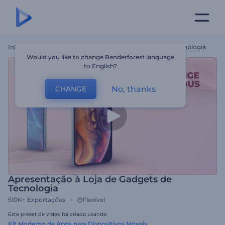
Início
Templates
Apresentação À Loja De Gadgets De Tecnologia
Would you like to change Renderforest language
to English?
No, thanks
CHANGE
Apresentação à Loja de Gadgets de
Tecnologia
510K+
Exportações
Flexível
Este preset de vídeo foi criado usando
Kit Moderno de Apps para Dispositivos Móveis