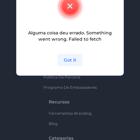
Contate-Nos
Carreiras
Ajuda E Suporte
Alguma coisa deu errado. Something
Programa De Afiliados
went wrong. Failed to fetch
Políticas De Privacidade
Termos E Condições
Got it
Mapa Do Site
Política De Parceria
Programa De Embaixadores
Recursos
Ferramentas Branding
Blog
Categorias