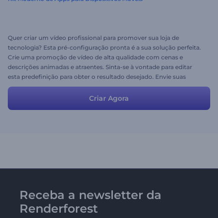
Quer criar um vídeo profissional para promover sua loja de
tecnologia? Esta pré-configuração pronta é a sua solução perfeita.
Crie uma promoção de vídeo de alta qualidade com cenas e
descrições animadas e atraentes. Sinta-se à vontade para editar
esta predefinição para obter o resultado desejado. Envie suas
capturas de tela, altere os testes e crie um ótimo vídeo
promocional em minutos.
Criar Agora
Receba a newsletter da
Renderforest