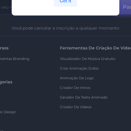
Got it
Par
Você pode cancelar a inscrição a qualquer momento
rsos
Ferramentas De Criação De Víde
mentas Branding
Visualizador De Música Gratuito
Criar Animação Grátis
Animação De Logo
gorias
Criador De Intros
Gerador De Texto Animado
Criador De Vídeos
ic Design