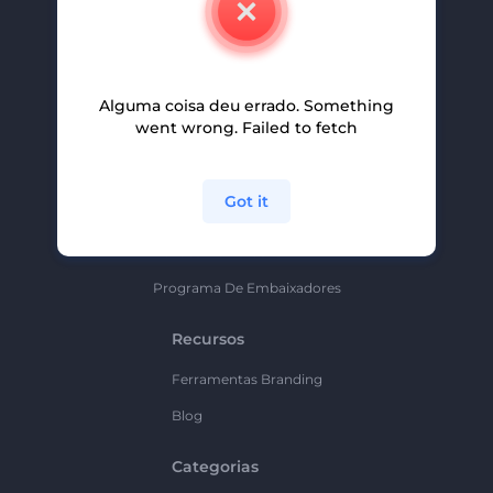
Carreiras
Ajuda E Suporte
Alguma coisa deu errado. Something
Programa De Afiliados
went wrong. Failed to fetch
Políticas De Privacidade
Termos E Condições
Got it
Mapa Do Site
Política De Parceria
Programa De Embaixadores
Recursos
Ferramentas Branding
Blog
Categorias