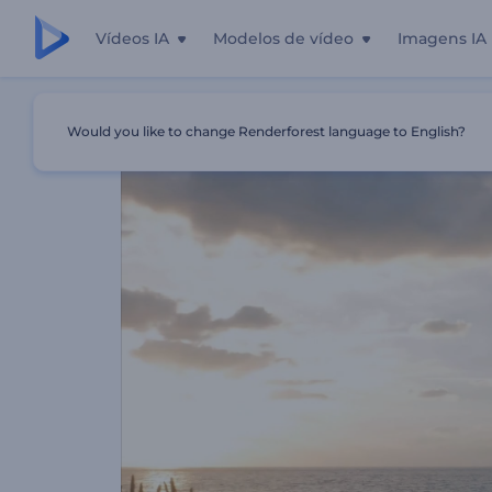
Vídeos IA
Modelos de vídeo
Imagens IA
Início
Templates
7 Sinais De Que Você Encontrou Seu 
Would you like to change Renderforest language to English?