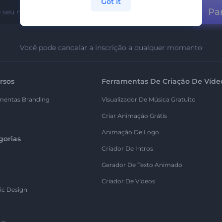
Got it
Par
Você pode cancelar a inscrição a qualquer momento
rsos
Ferramentas De Criação De Víde
mentas Branding
Visualizador De Música Gratuito
Criar Animação Grátis
Animação De Logo
gorias
Criador De Intros
Gerador De Texto Animado
Criador De Vídeos
ic Design