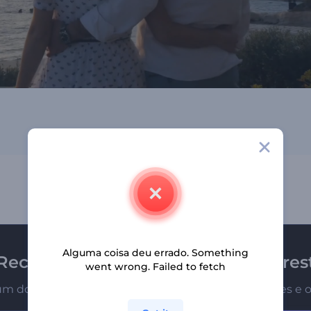
Alguma coisa deu errado. Something
Receba a newsletter da Renderfores
went wrong. Failed to fetch
um dos primeiros a receber nossas últimas novidades e o