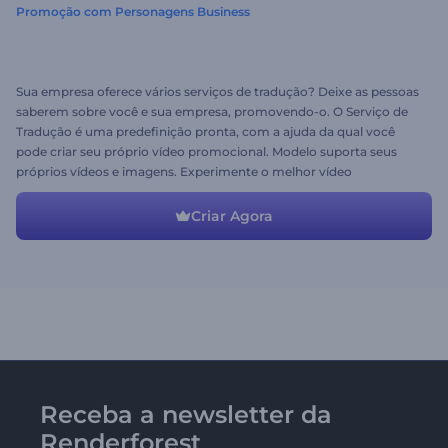
Promoção com Personagens Business
Sua empresa oferece vários serviços de tradução? Deixe as pessoas
saberem sobre você e sua empresa, promovendo-o. O Serviço de
Tradução é uma predefinição pronta, com a ajuda da qual você
pode criar seu próprio vídeo promocional. Modelo suporta seus
próprios vídeos e imagens. Experimente o melhor vídeo
promocional de negócios hoje!
Criar Agora
Receba a newsletter da
Renderforest