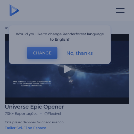
Início
Templates
Universe Epic Opener
Would you like to change Renderforest language
to English?
No, thanks
CHANGE
Universe Epic Opener
73K+
Exportações
Flexível
Este preset de vídeo foi criado usando
Trailer Sci-Fi no Espaço