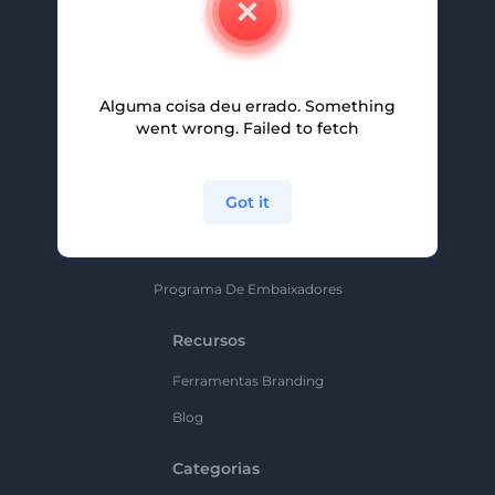
Carreiras
Ajuda E Suporte
Alguma coisa deu errado. Something
Programa De Afiliados
went wrong. Failed to fetch
Políticas De Privacidade
Termos E Condições
Got it
Mapa Do Site
Política De Parceria
Programa De Embaixadores
Recursos
Ferramentas Branding
Blog
Categorias