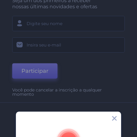
Seja um dos primeiros a receber
nossas últimas novidades e ofertas
Participar
Você pode cancelar a inscrição a qualquer
momento
Empresa
Sobre Nós
Contate-Nos