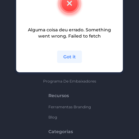
Carreiras
Ajuda E Suporte
Alguma coisa deu errado. Something
Programa De Afiliados
went wrong. Failed to fetch
Políticas De Privacidade
Termos E Condições
Got it
Mapa Do Site
Política De Parceria
Programa De Embaixadores
Recursos
Ferramentas Branding
Blog
Categorias