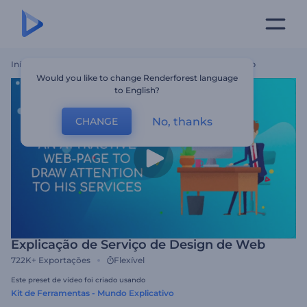
Início
Templates
Explicação De Serviço De Design De Web
Would you like to change Renderforest language
to English?
No, thanks
CHANGE
Explicação de Serviço de Design de Web
722K+
Exportações
Flexível
Este preset de vídeo foi criado usando
Kit de Ferramentas - Mundo Explicativo