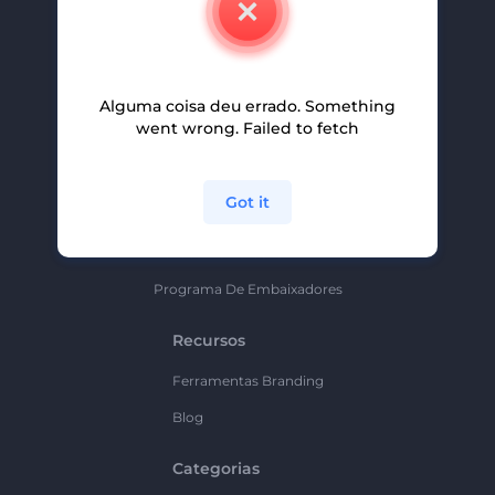
Carreiras
Ajuda E Suporte
Alguma coisa deu errado. Something
Programa De Afiliados
went wrong. Failed to fetch
Políticas De Privacidade
Termos E Condições
Got it
Mapa Do Site
Política De Parceria
Programa De Embaixadores
Recursos
Ferramentas Branding
Blog
Categorias