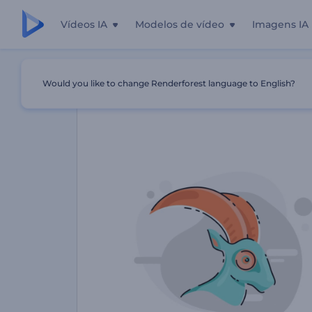
Vídeos IA
Modelos de vídeo
Imagens IA
Início
Templates
Apresentação Dos Signos De Zodíaco
Would you like to change Renderforest language to English?