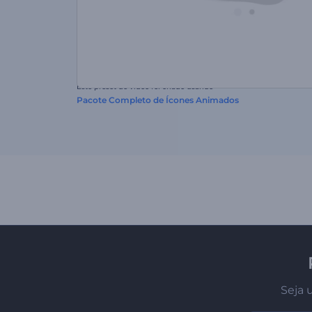
Este preset de vídeo foi criado usando
Pacote Completo de Ícones Animados
Seja 