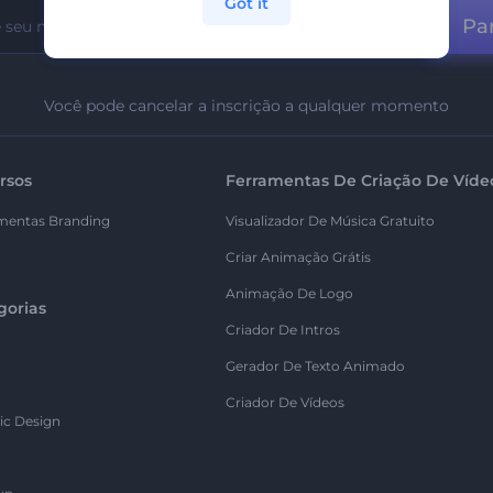
Got it
Par
Você pode cancelar a inscrição a qualquer momento
rsos
Ferramentas De Criação De Víde
mentas Branding
Visualizador De Música Gratuito
Criar Animação Grátis
Animação De Logo
gorias
Criador De Intros
Gerador De Texto Animado
Criador De Vídeos
ic Design