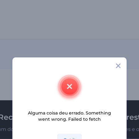
Alguma coisa deu errado. Something
Receba a newsletter da Renderfores
went wrong. Failed to fetch
um dos primeiros a receber nossas últimas novidades e o