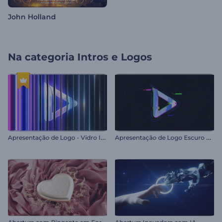
John Holland
Na categoria
Intros e Logos
A
presentação de Logo - Vidro Iridescente
A
presentação de Logo Escuro Piscando
A
bertura com Pingente em Forma de Coração