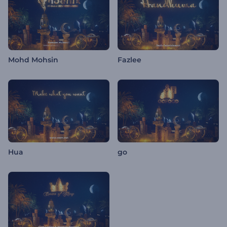
Mohd Mohsin
Fazlee
Hua
go