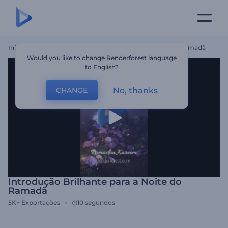
Início
Templates
Introdução Brilhante Para A Noite Do Ramadã
Would you like to change Renderforest language
to English?
No, thanks
CHANGE
Introdução Brilhante para a Noite do
Ramadã
5K+
Exportações
10 segundos