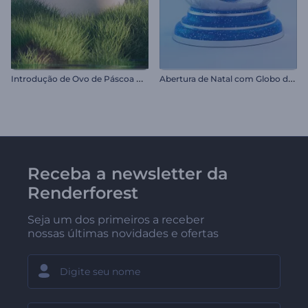
I
ntrodução de Ovo de Páscoa Rachado
A
bertura de Natal com Globo de Neve
Receba a newsletter da
Renderforest
Seja um dos primeiros a receber
nossas últimas novidades e ofertas