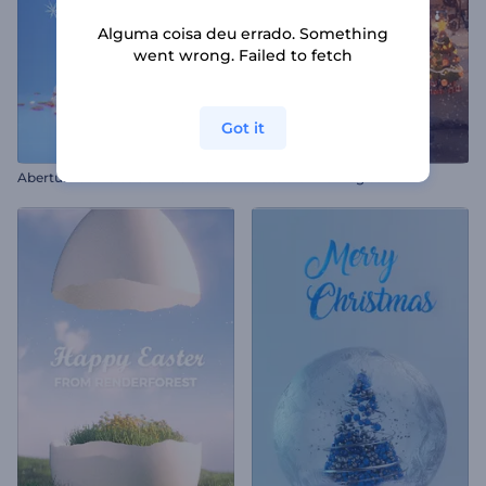
Alguma coisa deu errado. Something
went wrong. Failed to fetch
Got it
A
bertura de Bolas de Árvore de Natal
Natal na Vila Mágica