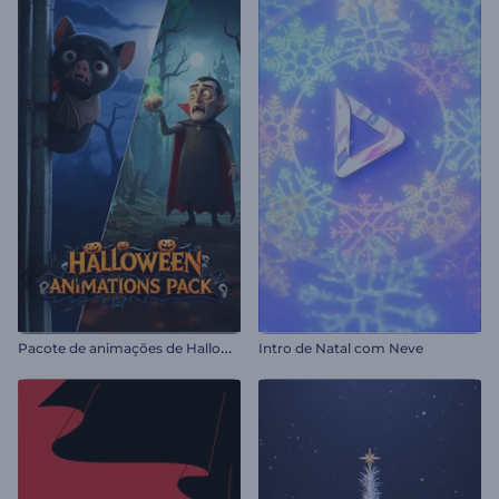
P
acote de animações de Halloween
Intro de Natal com Neve