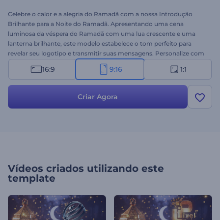
Celebre o calor e a alegria do Ramadã com a nossa Introdução
Brilhante para a Noite do Ramadã. Apresentando uma cena
luminosa da véspera do Ramadã com uma lua crescente e uma
lanterna brilhante, este modelo estabelece o tom perfeito para
revelar seu logotipo e transmitir suas mensagens. Personalize com
seu logotipo, insira suas mensagens festivas e adicione uma trilha
16:9
9:16
1:1
sonora de fundo para completar a atmosfera alegre. Perfeito para
vídeos de saudação, convites de feriados, vídeos promocionais,
aberturas de apresentações festivas e muito mais. Crie agora e
Criar Agora
espalhe o espírito do Ramadã!
Vídeos criados utilizando este
template