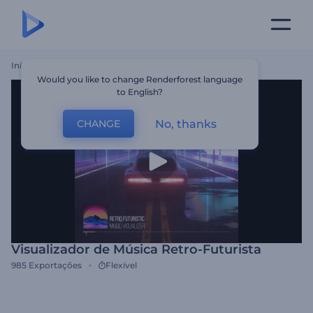
Início
Templates
Visualizador De Música Retro-Futurista
Would you like to change Renderforest language
to English?
No, thanks
CHANGE
Visualizador de Música Retro-Futurista
985
Exportações
Flexível