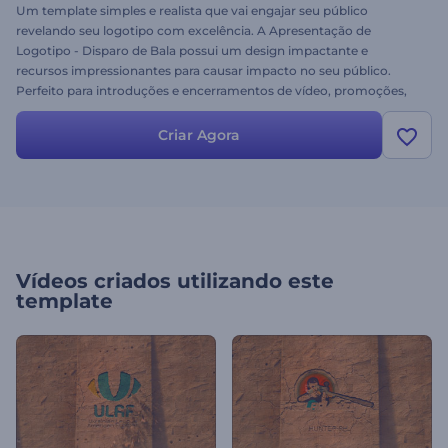
Um template simples e realista que vai engajar seu público
revelando seu logotipo com excelência. A Apresentação de
Logotipo - Disparo de Bala possui um design impactante e
recursos impressionantes para causar impacto no seu público.
Perfeito para introduções e encerramentos de vídeo, promoções,
anúncios comerciais, projetos de segurança e mais. Insira seu
logotipo e obtenha sua animação. Experimente grátis!
Criar Agora
Vídeos criados utilizando este
template