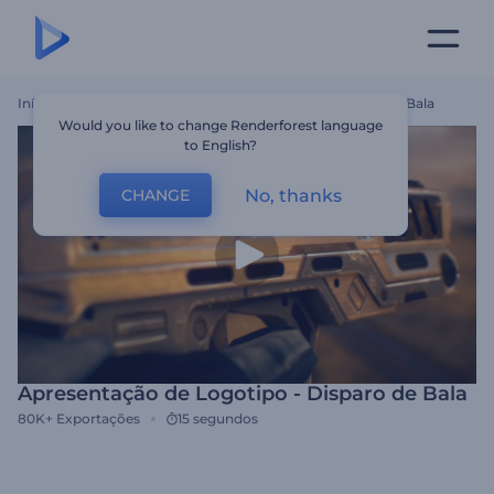
Início
Templates
Apresentação De Logotipo - Disparo De Bala
Would you like to change Renderforest language
to English?
No, thanks
CHANGE
Apresentação de Logotipo - Disparo de Bala
80K+
Exportações
15 segundos