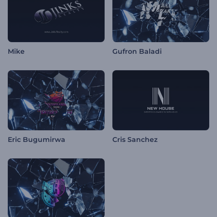
Mike
Gufron Baladi
Eric Bugumirwa
Cris Sanchez