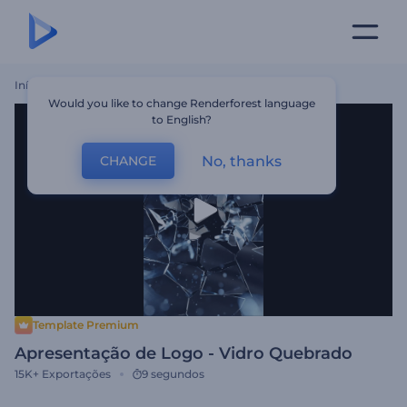
Início
Templates
Apresentação De Logo - Vidro Quebrado
Would you like to change Renderforest language
to English?
No, thanks
CHANGE
Template Premium
Apresentação de Logo - Vidro Quebrado
15K+
Exportações
9 segundos