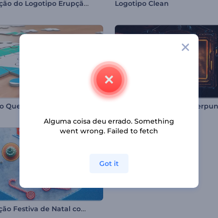
Revelação do Logotipo Erupção Cósmica
Logotipo Clean
o Quebra-cabeça
Introdução à placa cyberpu
Alguma coisa deu errado. Something
went wrong. Failed to fetch
Got it
Animação Festiva de Natal com Pinball