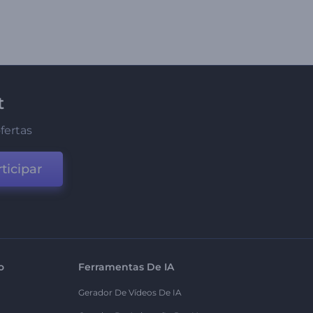
t
fertas
ticipar
o
Ferramentas De IA
Gerador De Vídeos De IA