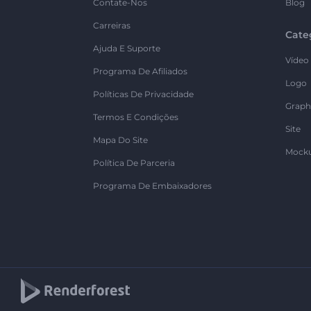
Contate-Nos
Blog
Carreiras
Cate
Ajuda E Suporte
Vídeo
Programa De Afiliados
Logo
Políticas De Privacidade
Graph
Termos E Condições
Site
Mapa Do Site
Mock
Política De Parceria
Programa De Embaixadores