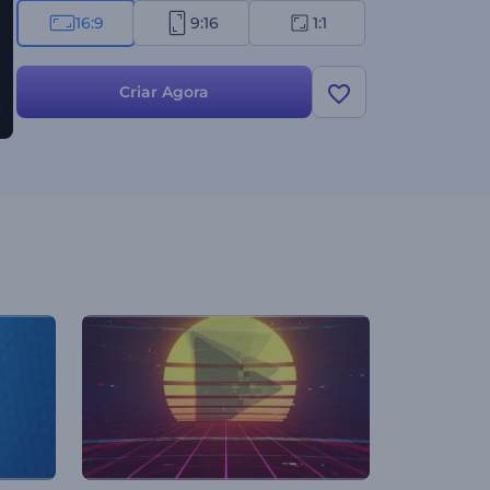
16:9
9:16
1:1
Criar Agora