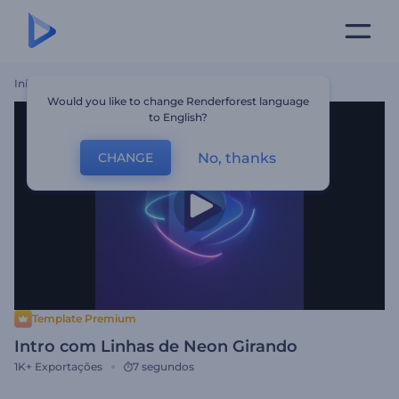
Início
Templates
Intro Com Linhas De Neon Girando
Would you like to change Renderforest language
to English?
No, thanks
CHANGE
Template Premium
Intro com Linhas de Neon Girando
1K+
Exportações
7 segundos