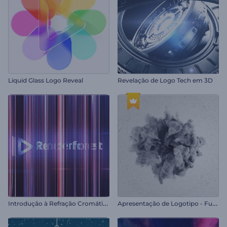
Liquid Glass Logo Reveal
Revelação de Logo Tech em 3D
I
ntrodução à Refração Cromática
A
presentação de Logotipo - Fumaça Giratória