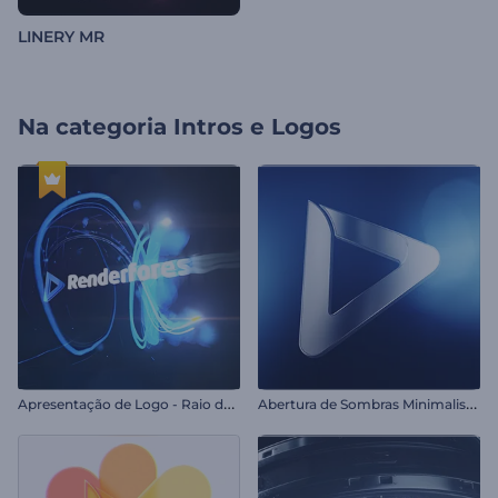
LINERY MR
Na categoria
Intros e Logos
A
presentação de Logo - Raio de Luz Veloz
A
bertura de Sombras Minimalistas