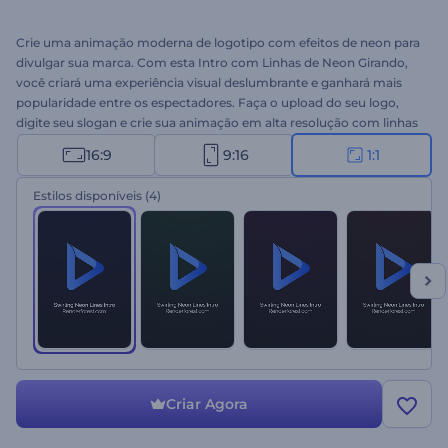
Crie uma animação moderna de logotipo com efeitos de neon para
divulgar sua marca. Com esta Intro com Linhas de Neon Girando,
você criará uma experiência visual deslumbrante e ganhará mais
popularidade entre os espectadores. Faça o upload do seu logo,
digite seu slogan e crie sua animação em alta resolução com linhas
de neon girando ao redor. Ideal para divulgar produtos de
16:9
9:16
1:1
tecnologia ou promoções de empresas, apresentações de marcas e
outros projetos criativos. Experimente agora!
Estilos disponíveis
(4)
Criar Agora