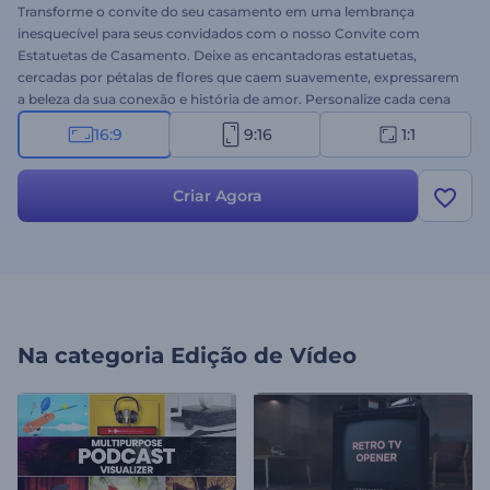
Transforme o convite do seu casamento em uma lembrança
inesquecível para seus convidados com o nosso Convite com
Estatuetas de Casamento. Deixe as encantadoras estatuetas,
cercadas por pétalas de flores que caem suavemente, expressarem
a beleza da sua conexão e história de amor. Personalize cada cena
com seus nomes, a data do casamento e os detalhes do local,
16:9
9:16
1:1
criando um convite personalizado que reflita o seu estilo único.
Além disso, escolha a música romântica perfeita para criar o clima e
adicionar um toque de romance ao seu convite em vídeo. Crie
Criar Agora
agora e transforme o anúncio do seu casamento em uma obra de
arte!
Na categoria
Edição de Vídeo