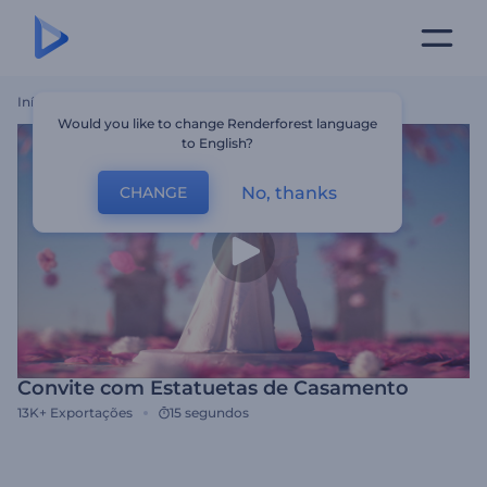
Início
Templates
Convite Com Estatuetas De Casamento
Would you like to change Renderforest language
to English?
No, thanks
CHANGE
Convite com Estatuetas de Casamento
13K+
Exportações
15 segundos