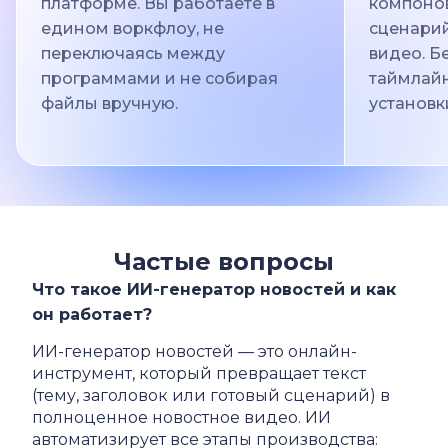
платформе. Вы работаете в
компонов
едином воркфлоу, не
сценарий
переключаясь между
видео. Б
программами и не собирая
таймлайн
файлы вручную.
установк
Частые вопросы
Что такое ИИ-генератор новостей и как
он работает?
ИИ-генератор новостей — это онлайн-
инструмент, который превращает текст
(тему, заголовок или готовый сценарий) в
полноценное новостное видео. ИИ
автоматизирует все этапы производства: