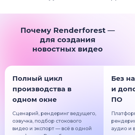
Почему Renderforest —
для создания
новостных видео
Полный цикл
Без н
производства в
и доп
одном окне
ПО
Сценарий, рендеринг ведущего,
Платформ
озвучка, подбор стокового
рендери
видео и экспорт — всё в одной
аудио и 