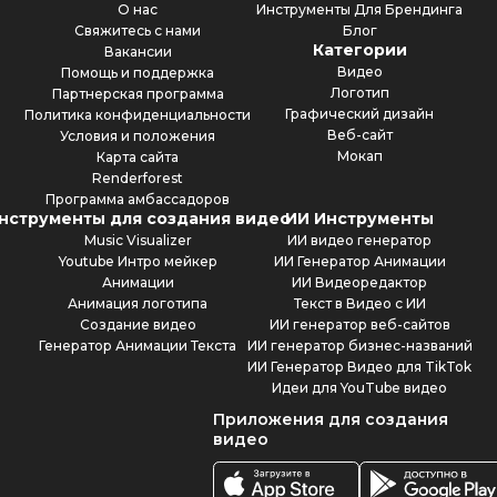
О нас
Инструменты Для Брендинга
Свяжитесь с нами
Блог
Категории
Вакансии
Видео
Помощь и поддержка
Логотип
Партнерская программа
Графический дизайн
Политика конфиденциальности
Веб-сайт
Условия и положения
Мокап
Карта сайта
Renderforest
Программа амбассадоров
нструменты для создания видео
ИИ Инструменты
Music Visualizer
ИИ видео генератор
Youtube Интро мейкер
ИИ Генератор Анимации
Анимации
ИИ Видеоредактор
Анимация логотипа
Текст в Видео с ИИ
Создание видео
ИИ генератор веб-сайтов
Генератор Анимации Текста
ИИ генератор бизнес-названий
ИИ Генератор Видео для TikTok
Идеи для YouTube видео
Приложения для создания
видео